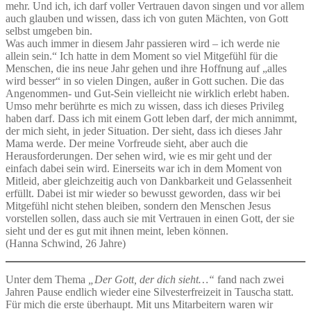
mehr. Und ich, ich darf voller Vertrauen davon singen und vor allem
auch glauben und wissen, dass ich von guten Mächten, von Gott
selbst umgeben bin.
Was auch immer in diesem Jahr passieren wird – ich werde nie
allein sein.“ Ich hatte in dem Moment so viel Mitgefühl für die
Menschen, die ins neue Jahr gehen und ihre Hoffnung auf „alles
wird besser“ in so vielen Dingen, außer in Gott suchen. Die das
Angenommen- und Gut-Sein vielleicht nie wirklich erlebt haben.
Umso mehr berührte es mich zu wissen, dass ich dieses Privileg
haben darf. Dass ich mit einem Gott leben darf, der mich annimmt,
der mich sieht, in jeder Situation. Der sieht, dass ich dieses Jahr
Mama werde. Der meine Vorfreude sieht, aber auch die
Herausforderungen. Der sehen wird, wie es mir geht und der
einfach dabei sein wird. Einerseits war ich in dem Moment von
Mitleid, aber gleichzeitig auch von Dankbarkeit und Gelassenheit
erfüllt. Dabei ist mir wieder so bewusst geworden, dass wir bei
Mitgefühl nicht stehen bleiben, sondern den Menschen Jesus
vorstellen sollen, dass auch sie mit Vertrauen in einen Gott, der sie
sieht und der es gut mit ihnen meint, leben können.
(Hanna Schwind, 26 Jahre)
Unter dem Thema
„Der Gott, der dich sieht…“
fand nach zwei
Jahren Pause endlich wieder eine Silvesterfreizeit in Tauscha statt.
Für mich die erste überhaupt. Mit uns Mitarbeitern waren wir