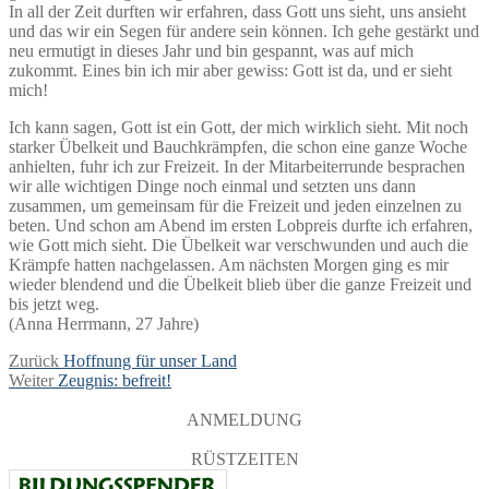
In all der Zeit durften wir erfahren, dass Gott uns sieht, uns ansieht
und das wir ein Segen für andere sein können. Ich gehe gestärkt und
neu ermutigt in dieses Jahr und bin gespannt, was auf mich
zukommt. Eines bin ich mir aber gewiss: Gott ist da, und er sieht
mich!
Ich kann sagen, Gott ist ein Gott, der mich wirklich sieht. Mit noch
starker Übelkeit und Bauchkrämpfen, die schon eine ganze Woche
anhielten, fuhr ich zur Freizeit. In der Mitarbeiterrunde besprachen
wir alle wichtigen Dinge noch einmal und setzten uns dann
zusammen, um gemeinsam für die Freizeit und jeden einzelnen zu
beten. Und schon am Abend im ersten Lobpreis durfte ich erfahren,
wie Gott mich sieht. Die Übelkeit war verschwunden und auch die
Krämpfe hatten nachgelassen. Am nächsten Morgen ging es mir
wieder blendend und die Übelkeit blieb über die ganze Freizeit und
bis jetzt weg.
(Anna Herrmann, 27 Jahre)
Beitragsnavigation
Vorheriger
Zurück
Hoffnung für unser Land
Nächster
Beitrag:
Weiter
Zeugnis: befreit!
Beitrag:
ANMELDUNG
RÜSTZEITEN