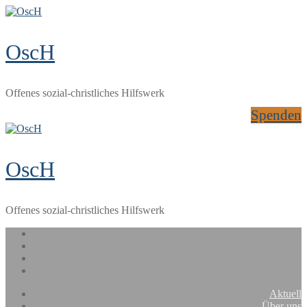
Zum
Menü
Schließen
Inhalt
springen
OscH
Offenes sozial-christliches Hilfswerk
Spenden
OscH
Offenes sozial-christliches Hilfswerk
Aktuell
Über uns