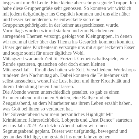
insgesamt nur 30 Leute. Eine kleine aber sehr gesegnete Truppe. Ich
habe diese Gruppengröße sehr genossen. So konnten wir wirklich
mit jedem tiefgründiger ins Gespräch kommen und uns alle näher
und besser kennenlernen. Es entwickelte sich eine
Gruppenzugehörigkeit, in der keiner ausgeschlossen wurde.
Vormittags wurden wir mit starken und zum Nachdenken
anregenden Themen versorgt, gefolgt von Kleingruppen, in denen
wir nochmal tiefer über das Thema ins Gespräch kommen konnten.
Unser geniales Küchenteam versorgte uns mit super leckerem Essen
und sorgte somit für unser tägliches Wohl.
Mittagszeit war auch Zeit für Freizeit. Gemeinschaftsspiele, eine
Runde spazieren, quatschen oder doch einen kleinen
Mittagsschlaf… für all das hatten wir Zeit. Verschiedene Workshops
rundeten den Nachmittag ab. Dabei konnten die Teilnehmer sich
selbst aussuchen, worauf sie Lust hatten und ihrer Kreativität und
ihrem Tatendrang freien Lauf lassen.
Die Abende waren unterschiedlich gestaltet, so gab es einen
Kennlernabend mit coolen Spielen, eine Rallye und ein
Zeugnisabend, an dem Mitarbeiter aus ihrem Leben erzählt haben,
was Gott bei ihnen so verändert hat.
Der Silvesterabend war mein persönliches Highlight Mit
Krimidinner, Jahresrückblick, Lobpreis und „Just Dance“ starteten
wir ins Jahr 2023. Am letzten Abend hatten wir einen
Segnungsabend geplant. Dieser war tiefgründig, bewegend und
genau das Richtige, um gestärkt ins neue Jahr zu gehen.