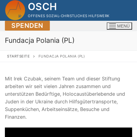
Zum
OSCH
Inhalt
OFFENES SOZIAL-CHRISTLICHES HILFSWERK
springen
SPENDEN
MENÜ
Fundacja Polania (PL)
STARTSEITE
FUNDACJA POLANIA (PL)
Mit Irek Czubak, seinem Team und dieser Stiftung
arbeiten wir seit vielen Jahren zusammen und
unterstützen Bedürftige, Holocaustüberlebende und
Juden in der Ukraine durch Hilfsgütertransporte,
Suppenküchen, Arbeitseinsätze, Besuche und
Finanzen.