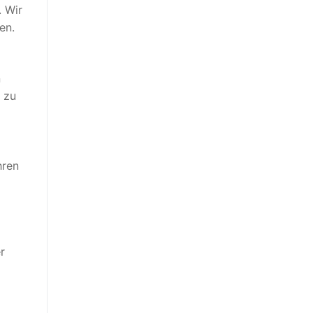
. Wir
en.
n
 zu
hren
r