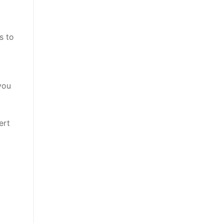
s to
you
ert