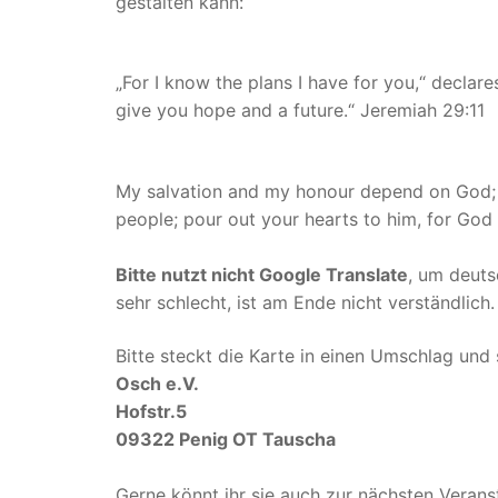
gestalten kann:
„For I know the plans I have for you,“ declar
give you hope and a future.“ Jeremiah 29:11
My salvation and my honour depend on God; he
people; pour out your hearts to him, for God 
Bitte nutzt nicht Google Translate
, um deuts
sehr schlecht, ist am Ende nicht verständlich.
Bitte steckt die Karte in einen Umschlag und 
Osch e.V.
Hofstr.5
09322 Penig OT Tauscha
Gerne könnt ihr sie auch zur nächsten Verans