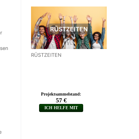
r
ssen
RÜSTZEITEN
e