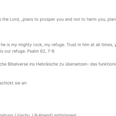
es the Lord, „plans to prosper you and not to harm you, plan
 is my mighty rock, my refuge. Trust in him at all times, 
is our refuge. Psalm 62, 7-8
che Bibelverse ins Hebräische zu übersetzen- das funktioni
schickt sie an:
taltung (Jüschu, LP-Abend) mitbringen!