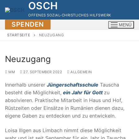
OSCH
Zum
Inhalt
OFFENES SOZIAL-CHRISTLICHES HILFSWERK
springen
SPENDEN
MENÜ
STARTSEITE
NEUZUGANG
Neuzugang
MM
27. SEPTEMBER 2022
ALLGEMEIN
Innerhalb unserer
Jüngerschaftsschule
Tauscha
besteht die Möglichkeit,
ein Jahr für Gott
zu
absolvieren. Praktische Mitarbeit in Haus und Hof,
Rüstzeiten oder Einsätze in Rumänien dienen dazu,
eigene Gaben zu entdecken und zu entwickeln.
Loisa Illgen aus Limbach nimmt diese Möglichkeit
wahr und ist seit September für ein Jahr in Tauscha