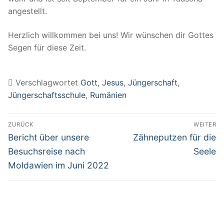
angestellt.
Herzlich willkommen bei uns! Wir wünschen dir Gottes
Segen für diese Zeit.
Verschlagwortet
Gott
,
Jesus
,
Jüngerschaft
,
Jüngerschaftsschule
,
Rumänien
Beitragsnavigation
ZURÜCK
WEITER
Vorheriger
Nächster
Bericht über unsere
Zähneputzen für die
Beitrag:
Beitrag:
Besuchsreise nach
Seele
Moldawien im Juni 2022