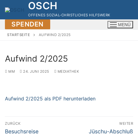
OSCH
Zum
Inhalt
OFFENES SOZIAL-CHRISTLICHES HILFSWERK
springen
SPENDEN
MENÜ
STARTSEITE
AUFWIND 2/2025
Aufwind 2/2025
MM
24. JUNI 2025
MEDIATHEK
Aufwind 2/2025 als PDF herunterladen
Beitragsnavigation
ZURÜCK
WEITER
Vorheriger
Nächster
Besuchsreise
Jüschu-Abschluß