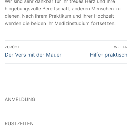
Wir sind sehr dankbar für ihr treues Herz und ihre
hingebungsvolle Bereitschaft, anderen Menschen zu
dienen. Nach ihrem Praktikum und ihrer Hochzeit
werden die beiden ihr Medizinstudium fortsetzen.
Beitragsnavigation
ZURÜCK
WEITER
Vorheriger
Nächster
Der Vers mit der Mauer
Hilfe- praktisch
Beitrag:
Beitrag:
ANMELDUNG
RÜSTZEITEN