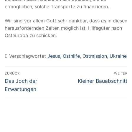
ermöglichen, solche Transporte zu finanzieren.
Wir sind vor allem Gott sehr dankbar, dass es in diesen
herausfordernden Zeiten möglich ist, Hilfsgüter nach
Osteuropa zu schicken.
Verschlagwortet
Jesus
,
Osthilfe
,
Ostmission
,
Ukraine
Beitragsnavigation
ZURÜCK
WEITER
Vorheriger
Nächster
Das Joch der
Kleiner Bauabschnitt
Beitrag:
Beitrag:
Erwartungen