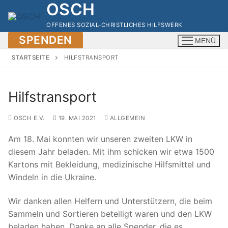
OSCH
Zum
Inhalt
OFFENES SOZIAL-CHRISTLICHES HILFSWERK
springen
SPENDEN
MENÜ
STARTSEITE
HILFSTRANSPORT
Hilfstransport
OSCH E.V.
19. MAI 2021
ALLGEMEIN
Am 18. Mai konnten wir unseren zweiten LKW in
diesem Jahr beladen. Mit ihm schicken wir etwa 1500
Kartons mit Bekleidung, medizinische Hilfsmittel und
Windeln in die Ukraine.
Wir danken allen Helfern und Unterstützern, die beim
Sammeln und Sortieren beteiligt waren und den LKW
beladen haben. Danke an alle Spender, die es