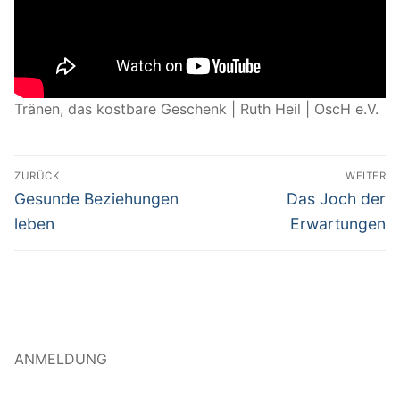
Tränen, das kostbare Geschenk | Ruth Heil | OscH e.V.
Beitragsnavigation
ZURÜCK
WEITER
Vorheriger
Nächster
Gesunde Beziehungen
Das Joch der
Beitrag:
Beitrag:
leben
Erwartungen
ANMELDUNG