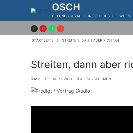
Zum
OSCH
Inhalt
OFFENES SOZIAL-CHRISTLICHES HILFSWERK
springen
STARTSEITE
STREITEN, DANN ABER RICHTIG!
Streiten, dann aber ri
MM
9. APRIL 2021
ALLTAGSTHEMEN