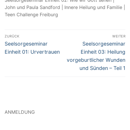
Seelsorgeseminar Einheit 02: Wie wir Gott sehen |
John und Paula Sandford | Innere Heilung und Familie |
Teen Challenge Freiburg
Beitragsnavigation
ZURÜCK
WEITER
Vorheriger
Nächster
Seelsorgeseminar
Seelsorgeseminar
Beitrag:
Beitrag:
Einheit 01: Urvertrauen
Einheit 03: Heilung
vorgeburtlicher Wunden
und Sünden – Teil 1
ANMELDUNG