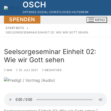
OSCH
Zum
Inhalt
OFFENES SOZIAL-CHRISTLICHES HILFSWERK
springen
SPENDEN
MENÜ
STARTSEITE
SEELSORGESEMINAR EINHEIT 02: WIE WIR GOTT SEHEN
Seelsorgeseminar Einheit 02:
Wie wir Gott sehen
MM
19. JULI 2021
MEDIATHEK