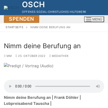
OSCH
Zum
Inhalt
OFFENES SOZIAL-CHRISTLICHES HILFSWERK
springen
SPENDEN
MENÜ
STARTSEITE
NIMM DEINE BERUFUNG AN
Nimm deine Berufung an
MM
25. OKTOBER 2022
MEDIATHEK
Nimm deine Berufung an | Frank Döhler |
Lobpreisabend Tauscha |