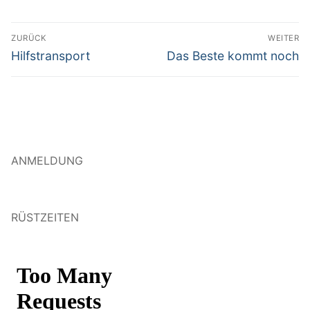
Beitragsnavigation
ZURÜCK
WEITER
Vorheriger
Nächster
Hilfstransport
Das Beste kommt noch
Beitrag:
Beitrag:
ANMELDUNG
RÜSTZEITEN