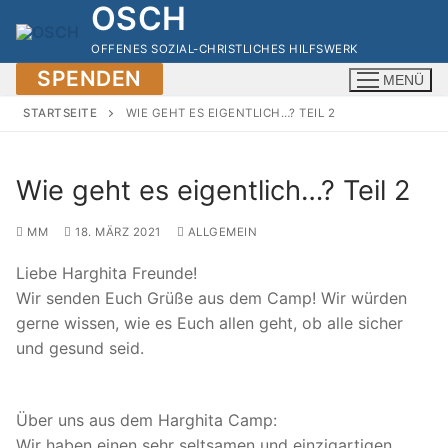
OSCH
Zum
Inhalt
OFFENES SOZIAL-CHRISTLICHES HILFSWERK
springen
SPENDEN
MENÜ
STARTSEITE
WIE GEHT ES EIGENTLICH…? TEIL 2
Wie geht es eigentlich…? Teil 2
MM
18. MÄRZ 2021
ALLGEMEIN
Liebe Harghita Freunde!
Wir senden Euch Grüße aus dem Camp! Wir würden
gerne wissen, wie es Euch allen geht, ob alle sicher
und gesund seid.
Über uns aus dem Harghita Camp:
Wir haben einen sehr seltsamen und einzigartigen