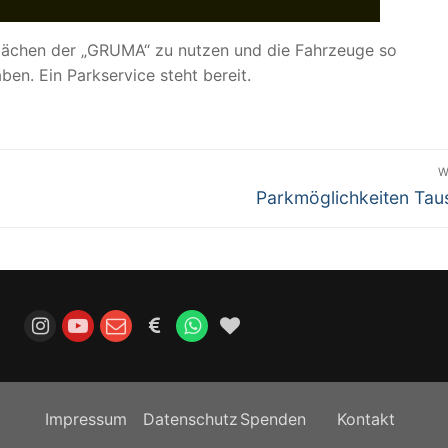
 Flächen der „GRUMA“ zu nutzen und die Fahrzeuge so
ben. Ein Parkservice steht bereit.
W
Nächster
Parkmöglichkeiten Tau
Beitrag:
Impressum
Datenschutz
Spenden
Kontakt