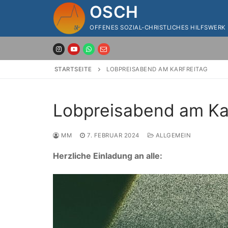
Zum
OSCH
Inhalt
OFFENES SOZIAL-CHRISTLICHES HILFSWERK
springen
STARTSEITE
LOBPREISABEND AM KARFREITAG
Lobpreisabend am Kar
MM
7. FEBRUAR 2024
ALLGEMEIN
Herzliche Einladung an alle: