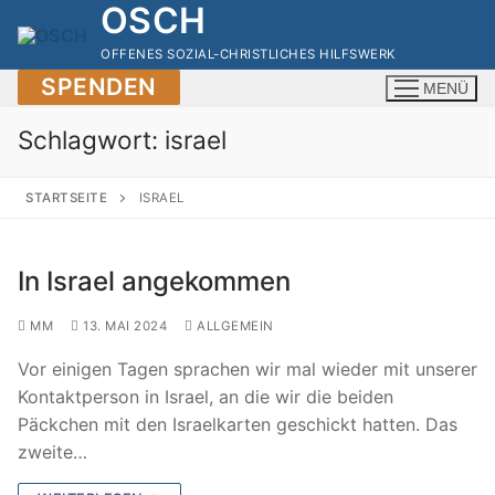
OSCH
Zum
Inhalt
OFFENES SOZIAL-CHRISTLICHES HILFSWERK
springen
SPENDEN
MENÜ
Schlagwort:
israel
STARTSEITE
ISRAEL
In Israel angekommen
MM
13. MAI 2024
ALLGEMEIN
Vor einigen Tagen sprachen wir mal wieder mit unserer
Kontaktperson in Israel, an die wir die beiden
Päckchen mit den Israelkarten geschickt hatten. Das
zweite…